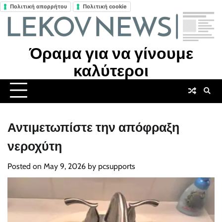
Πολιτική απορρήτου
Πολιτική cookie
Skip
to
content
Όραμα για να γίνουμε
καλύτεροι
Αντιμετωπίστε την απόφραξη
νεροχύτη
Posted on
May 9, 2026
by
pcsupports