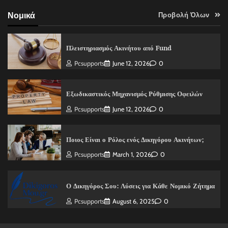
Νομικά
Προβολή Όλων
Πλειστηριασμός Ακινήτου από Fund
Pcsupports
June 12, 2026
0
Εξωδικαστικός Μηχανισμός Ρύθμισης Οφειλών
Pcsupports
June 12, 2026
0
Ποιος Είναι ο Ρόλος ενός Δικηγόρου Ακινήτων;
Pcsupports
March 1, 2026
0
Ο Δικηγόρος Σου: Λύσεις για Κάθε Νομικό Ζήτημα
Pcsupports
August 6, 2025
0