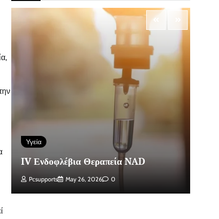
α,
την
Υγεία
Α
α
IV Ενδοφλέβια Θεραπεία NAD
Κά
Pcsupports
May 26, 2026
0
ί