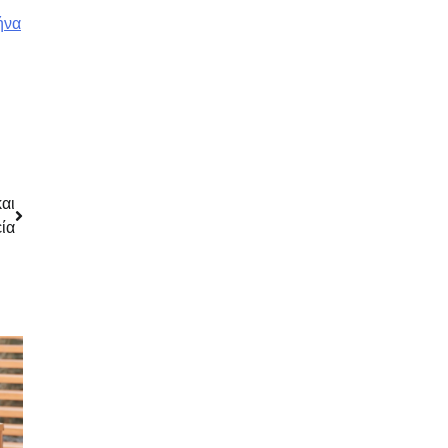
ήνα
αι
ία