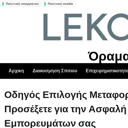
Πολιτική απορρήτου
Πολιτική cookie
Skip
to
content
Όραμα 
Αρχικη
Διακοσμηση Σπιτιου
Επιχειρηματικοτητ
Οδηγός Επιλογής Μεταφορι
Προσέξετε για την Ασφαλ
Εμπορευμάτων σας