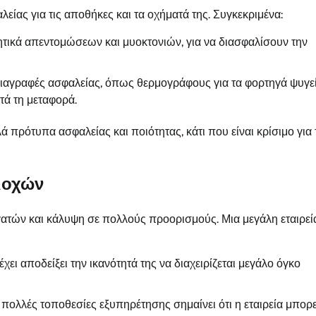
λείας για τις αποθήκες και τα οχήματά της. Συγκεκριμένα:
ητικά απεντομώσεων και μυοκτονιών, για να διασφαλίσουν την
διαγραφές ασφαλείας, όπως θερμογράφους για τα φορτηγά ψυγεί
τά τη μεταφορά.
ηλά πρότυπα ασφαλείας και ποιότητας, κάτι που είναι κρίσιμο για 
ριοχών
Αποφράξεις
ργατών και κάλυψη σε πολλούς προορισμούς. Μια μεγάλη εταιρεί
Επαγγελματική απόφραξη σιφωνιών
Pcsupports
May 9, 2026
0
 έχει αποδείξει την ικανότητά της να διαχειρίζεται μεγάλο όγκο
 πολλές τοποθεσίες εξυπηρέτησης σημαίνει ότι η εταιρεία μπορε