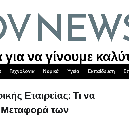
για να γίνουμε καλύ
α
Τεχνολογια
Νομικά
Υγεία
Εκπαίδευση
Επ
κής Εταιρείας: Τι να
ή Μεταφορά των