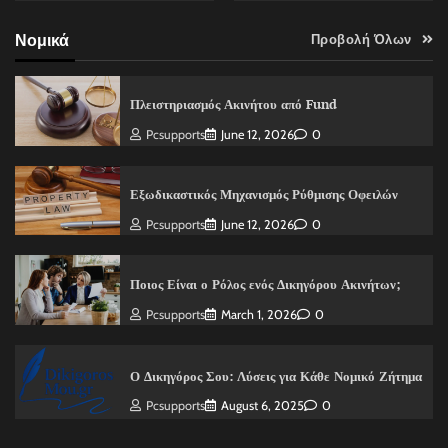
Νομικά
Προβολή Όλων
Πλειστηριασμός Ακινήτου από Fund
Pcsupports
June 12, 2026
0
Εξωδικαστικός Μηχανισμός Ρύθμισης Οφειλών
Pcsupports
June 12, 2026
0
Ποιος Είναι ο Ρόλος ενός Δικηγόρου Ακινήτων;
Pcsupports
March 1, 2026
0
Ο Δικηγόρος Σου: Λύσεις για Κάθε Νομικό Ζήτημα
Pcsupports
August 6, 2025
0