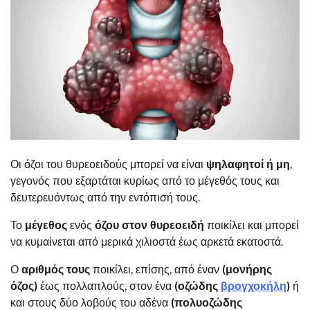
Οι όζοι του θυρεοειδούς μπορεί να είναι
ψηλαφητοί ή μη
,
γεγονός που εξαρτάται κυρίως από το μέγεθός τους και
δευτερευόντως από την εντόπισή τους.
Το
μέγεθος
ενός
όζου στον θυρεοειδή
ποικίλει και μπορεί
να κυμαίνεται από μερικά χιλιοστά έως αρκετά εκατοστά.
Ο
αριθμός τους
ποικίλει, επίσης, από έναν
(μονήρης
όζος)
έως πολλαπλούς, στον ένα
(οζώδης
βρογχοκήλη
)
ή
και στους δύο λοβούς του αδένα
(πολυοζώδης