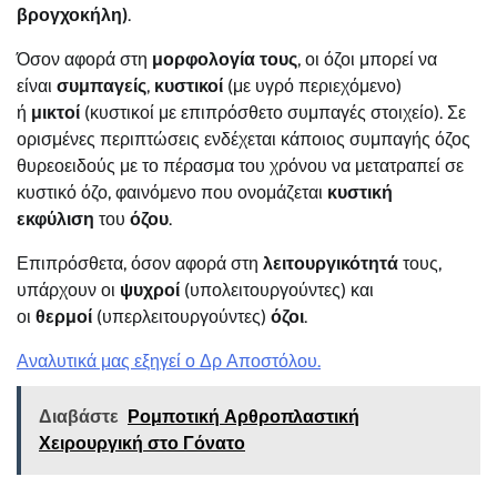
βρογχοκήλη)
.
Όσον αφορά στη
μορφολογία τους
, οι όζοι μπορεί να
είναι
συμπαγείς
,
κυστικοί
(με υγρό περιεχόμενο)
ή
μικτοί
(κυστικοί με επιπρόσθετο συμπαγές στοιχείο). Σε
ορισμένες περιπτώσεις ενδέχεται κάποιος συμπαγής όζος
θυρεοειδούς με το πέρασμα του χρόνου να μετατραπεί σε
κυστικό όζο, φαινόμενο που ονομάζεται
κυστική
εκφύλιση
του
όζου
.
Επιπρόσθετα, όσον αφορά στη
λειτουργικότητά
τους,
υπάρχουν οι
ψυχροί
(υπολειτουργούντες) και
οι
θερμοί
(υπερλειτουργούντες)
όζοι
.
Αναλυτικά μας εξηγεί ο Δρ Αποστόλου.
Διαβάστε
Ρομποτική Αρθροπλαστική
Χειρουργική στο Γόνατο