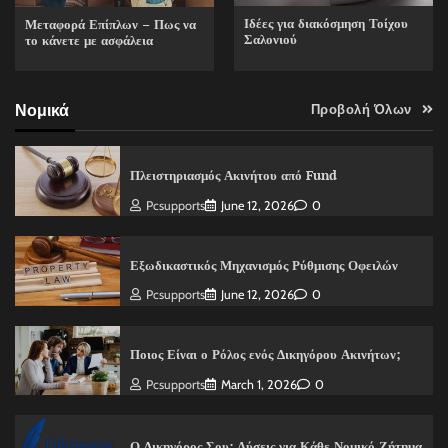
Ιδέες για διακόσμηση Τοίχου
Μεταφορά Επίπλων – Πως να
Σαλονιού
το κάνετε με ασφάλεια
Νομικά
Προβολή Όλων
Πλειστηριασμός Ακινήτου από Fund
Pcsupports
June 12, 2026
0
Εξωδικαστικός Μηχανισμός Ρύθμισης Οφειλών
Pcsupports
June 12, 2026
0
Ποιος Είναι ο Ρόλος ενός Δικηγόρου Ακινήτων;
Pcsupports
March 1, 2026
0
Ο Δικηγόρος Σου: Λύσεις για Κάθε Νομικό Ζήτημα