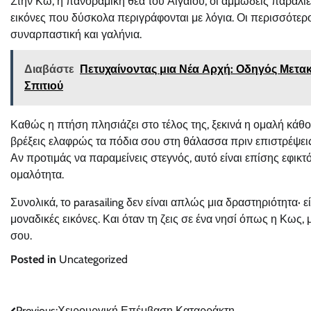
Στην Κω, η πανοραμική θέα του Αιγαίου, οι αμμώδεις παραλίε
εικόνες που δύσκολα περιγράφονται με λόγια. Οι περισσότερ
συναρπαστική και γαλήνια.
Διαβάστε
Πετυχαίνοντας μια Νέα Αρχή: Οδηγός Μετακ
Σπιτιού
Καθώς η πτήση πλησιάζει στο τέλος της, ξεκινά η ομαλή κάθο
βρέξεις ελαφρώς τα πόδια σου στη θάλασσα πριν επιστρέψεις 
Αν προτιμάς να παραμείνεις στεγνός, αυτό είναι επίσης εφικτ
ομαλότητα.
Συνολικά, το parasailing δεν είναι απλώς μια δραστηριότητα· 
μοναδικές εικόνες. Και όταν τη ζεις σε ένα νησί όπως η Κως,
σου.
Posted in
Uncategorized
Previous:
Χειρουργική Επέμβαση Καταρράκτη