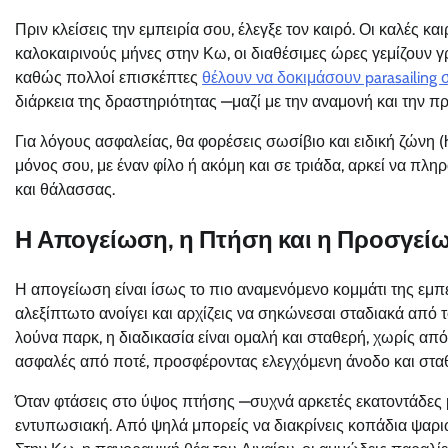
Πριν κλείσεις την εμπειρία σου, έλεγξε τον καιρό. Οι καλές κα
καλοκαιρινούς μήνες στην Κω, οι διαθέσιμες ώρες γεμίζουν γρ
καθώς πολλοί επισκέπτες
θέλουν να δοκιμάσουν parasailing
διάρκεια της δραστηριότητας —μαζί με την αναμονή και την π
Για λόγους ασφαλείας, θα φορέσεις σωσίβιο και ειδική ζώνη 
μόνος σου, με έναν φίλο ή ακόμη και σε τριάδα, αρκεί να πλη
και θάλασσας.
Η Απογείωση, η Πτήση και η Προσγεί
Η απογείωση είναι ίσως το πιο αναμενόμενο κομμάτι της εμπε
αλεξίπτωτο ανοίγει και αρχίζεις να σηκώνεσαι σταδιακά από τ
λούνα παρκ, η διαδικασία είναι ομαλή και σταθερή, χωρίς απότ
ασφαλές από ποτέ, προσφέροντας ελεγχόμενη άνοδο και στα
Όταν φτάσεις στο ύψος πτήσης —συχνά αρκετές εκατοντάδες 
εντυπωσιακή. Από ψηλά μπορείς να διακρίνεις κοπάδια ψαριώ