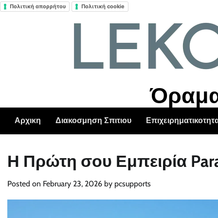
Πολιτική απορρήτου
Πολιτική cookie
Skip
to
content
Όραμα 
Αρχικη
Διακοσμηση Σπιτιου
Επιχειρηματικοτητ
Η Πρώτη σου Εμπειρία Paras
Posted on
February 23, 2026
by
pcsupports