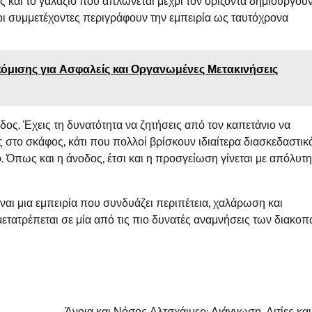
ς και το γαλάζιο που απλώνεται μέχρι τον ορίζοντα δημιουργού
οι συμμετέχοντες περιγράφουν την εμπειρία ως ταυτόχρονα
όμισης για Ασφαλείς και Οργανωμένες Μετακινήσεις
δος. Έχεις τη δυνατότητα να ζητήσεις από τον καπετάνιο να
στο σκάφος, κάτι που πολλοί βρίσκουν ιδιαίτερα διασκεδαστικό
ό. Όπως και η άνοδος, έτσι και η προσγείωση γίνεται με απόλυτη
Αποφράξεις
είναι μια εμπειρία που συνδυάζει περιπέτεια, χαλάρωση και
 μετατρέπεται σε μία από τις πιο δυνατές αναμνήσεις των διακο
Επαγγελματική απόφραξη σιφωνιών
Pcsupports
May 9, 2026
0
Άνοια και Νόσος Αλτσχάιμερ: Διάγνωση, Αιτίες κα