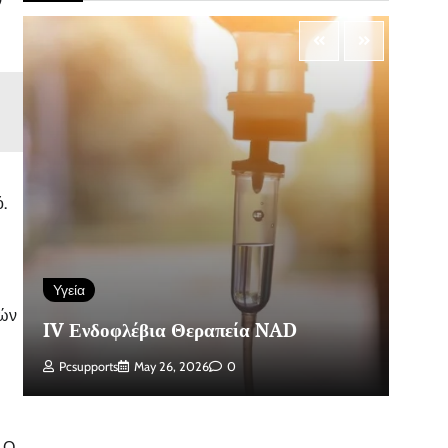
ν
.
Υγεία
Α
πών
IV Ενδοφλέβια Θεραπεία NAD
Κά
Pcsupports
May 26, 2026
0
ι Ο