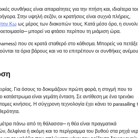
ιρικές συνθήκες είναι απαραίτητες για την πτήση και, ιδιαίτερα το
ήγορα. Στην υψηλή σεζόν, οι κρατήσεις είναι συχνά πλήρεις,
 στην Κω
ως μέρος των διακοπών τους. Κατά μέσο όρο, η συνολ
ροετοιμασία— μπορεί να φτάσει περίπου τη μιάμιση ώρα.
(harness) που σε κρατά σταθερό στο κάθισμα. Μπορείς να πετάξε
ρούνται τα όρια βάρους και να το επιτρέπουν οι συνθήκες ανέμο
ωση
ιρίας. Για όσους το δοκιμάζουν πρώτη φορά, η στιγμή που το
ο κατάστρωμα είναι γεμάτη ένταση. Σε αντίθεση με ένα τρενάκι
ομες κινήσεις. Η σύγχρονη τεχνολογία έχει κάνει το parasailing 
θερότητα.
μέτρα πάνω από τη θάλασσα— η θέα είναι πραγματικά
ν, δελφίνια ή ακόμη και το περίγραμμα του βυθού στα ρηχά νερ