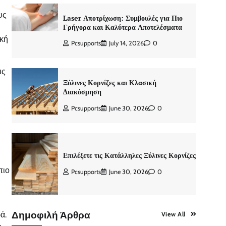
υς
Laser Αποτρίχωση: Συμβουλές για Πιο
Γρήγορα και Καλύτερα Αποτελέσματα
ική
Pcsupports
July 14, 2026
0
ις
Ξύλινες Κορνίζες και Κλασική
υ
Διακόσμηση
Pcsupports
June 30, 2026
0
Επιλέξετε τις Κατάλληλες Ξύλινες Κορνίζες
πιο
Pcsupports
June 30, 2026
0
Δημοφιλή Άρθρα
ά.
View All