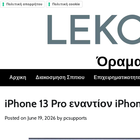
Πολιτική απορρήτου
Πολιτική cookie
Skip
to
content
Όραμα 
Αρχικη
Διακοσμηση Σπιτιου
Επιχειρηματικοτητ
iPhone 13 Pro εναντίον iPho
Posted on
June 19, 2026
by
pcsupports