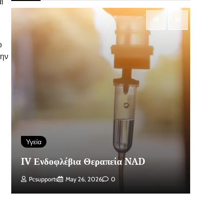
ι
ο
την
Υγεία
Α
IV Ενδοφλέβια Θεραπεία NAD
Κά
Pcsupports
May 26, 2026
0