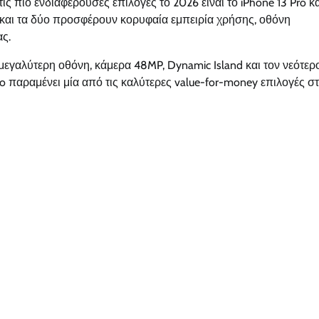
τις πιο ενδιαφέρουσες επιλογές το 2026 είναι το iPhone 13 Pro κα
ς, και τα δύο προσφέρουν κορυφαία εμπειρία χρήσης, οθόνη
ς.
ι μεγαλύτερη οθόνη, κάμερα 48MP, Dynamic Island και τον νεότερ
ro παραμένει μία από τις καλύτερες value-for-money επιλογές σ
Αποφράξεις
Επαγγελματική απόφραξη σιφωνιών
Pcsupports
May 9, 2026
0